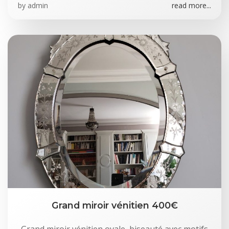
by
admin
read more...
Grand miroir vénitien 400€