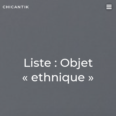
Aller
CHICANTIK
au
contenu
Liste : Objet
« ethnique »