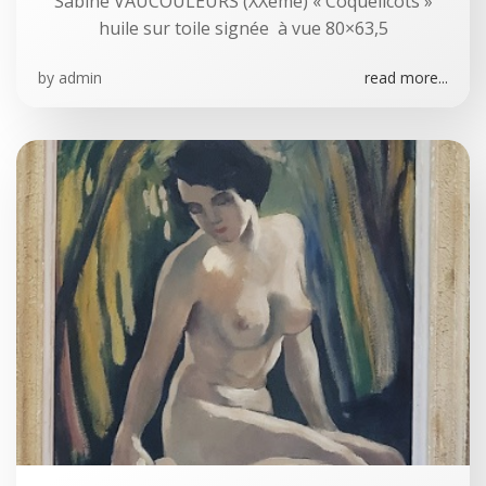
Sabine VAUCOULEURS (XXème) « Coquelicots »
huile sur toile signée à vue 80×63,5
by
admin
read more...