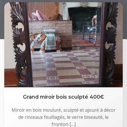
Grand miroir bois sculpté 400€
Miroir en bois mouluré, sculpté et ajouré à décor
de rinceaux feuillagés, le verre biseauté, le
fronton […]