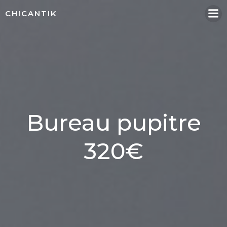
Aller
CHICANTIK
au
contenu
Bureau pupitre
320€