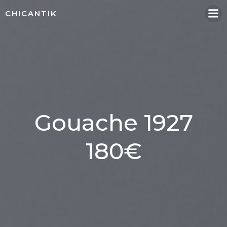
Aller
CHICANTIK
au
contenu
Gouache 1927
180€