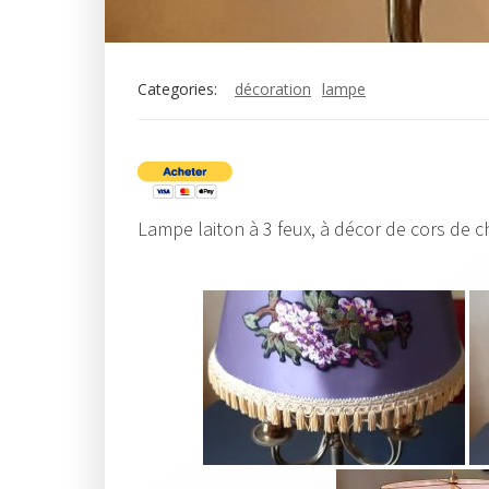
Categories:
décoration
lampe
Lampe laiton à 3 feux, à décor de cors de 