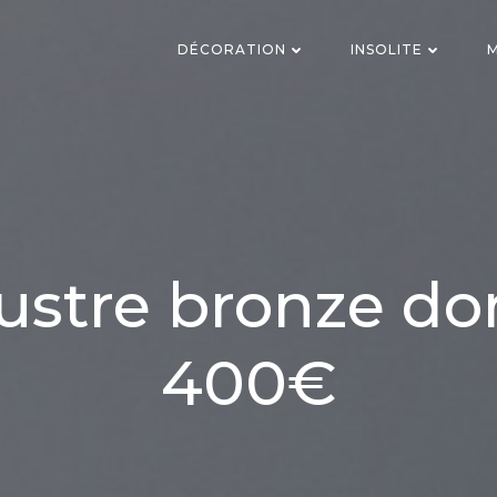
DÉCORATION
INSOLITE
M
ustre bronze do
400€