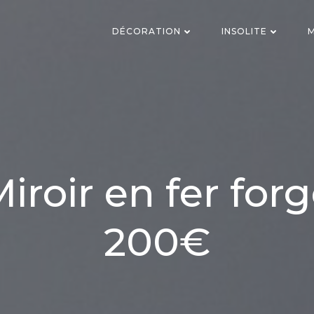
DÉCORATION
INSOLITE
M
iroir en fer for
200€