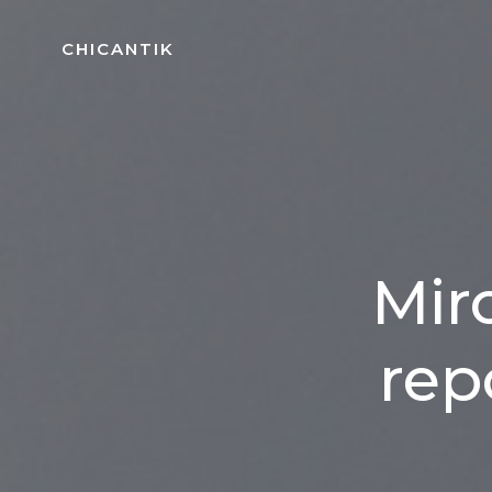
Aller
au
CHICANTIK
contenu
Miro
rep