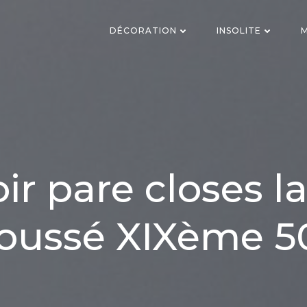
DÉCORATION
INSOLITE
M
ir pare closes l
oussé XIXème 