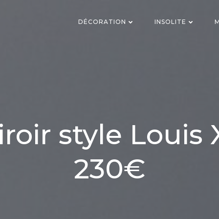
DÉCORATION
INSOLITE
M
roir style Louis
230€