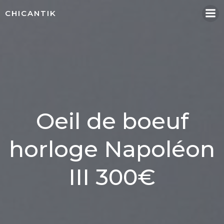
Aller
CHICANTIK
au
contenu
Oeil de boeuf
horloge Napoléon
III 300€