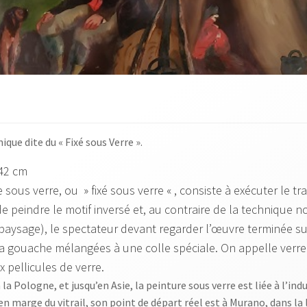
ique dite du « Fixé sous Verre ».
 42 cm
e sous verre, ou » fixé sous verre « , consiste à exécuter le t
e peindre le motif inversé et, au contraire de la technique no
le paysage), le spectateur devant regarder l’œuvre terminée su
à la gouache mélangées à une colle spéciale. On appelle verre
 pellicules de verre.
Pologne, et jusqu’en Asie, la peinture sous verre est liée à l’industr
marge du vitrail, son point de départ réel est à Murano, dans la la