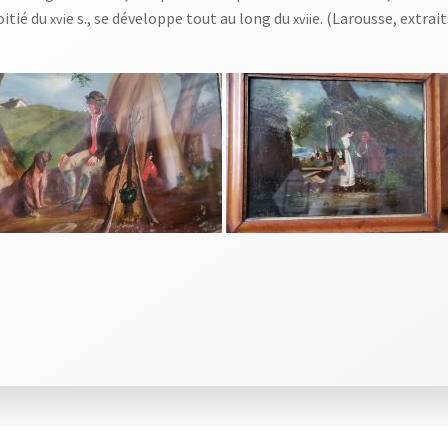
oitié du
e s., se développe tout au long du
e. (Larousse, extrait
xvi
xvii