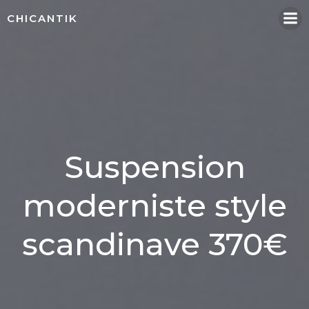
Aller
CHICANTIK
au
contenu
Suspension
moderniste style
scandinave 370€