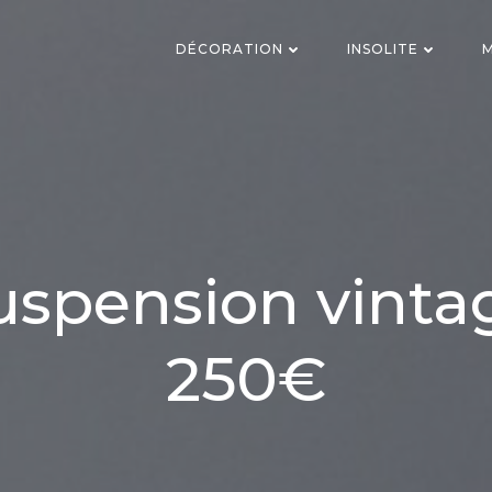
DÉCORATION
INSOLITE
M
uspension vinta
250€