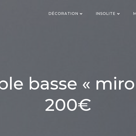
DÉCORATION
INSOLITE
M
ble basse « miroi
200€