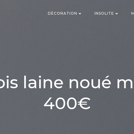
DÉCORATION
INSOLITE
M
pis laine noué m
400€