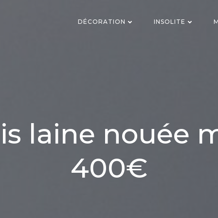
DÉCORATION
INSOLITE
M
is laine nouée 
400€