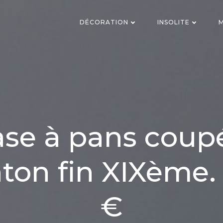
DÉCORATION
INSOLITE
M
se à pans coup
ton fin XIXème.
€