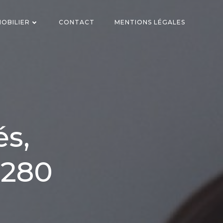
OBILIER
CONTACT
MENTIONS LÉGALES
és,
 280