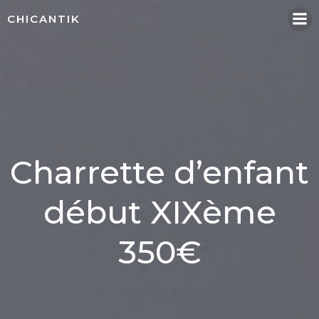
Aller
CHICANTIK
au
contenu
Charrette d’enfant
début XIXème
350€