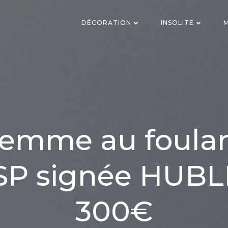
DÉCORATION
INSOLITE
M
Femme au foular
SP signée HUBL
300€