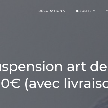
DÉCORATION
INSOLITE
M
spension art d
0€ (avec livrais